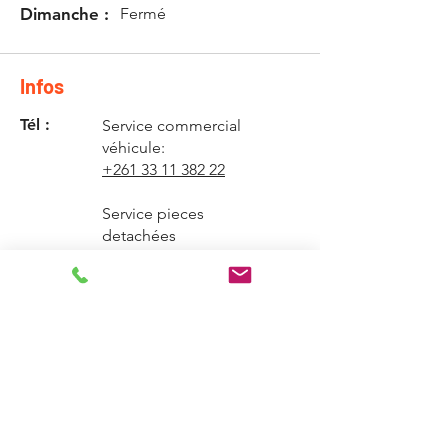
Dimanche :
Fermé
Infos
Tél :
Service commercial
véhicule:
+261 33 11 382 22
Service pieces
detachées
+261 33 11 257 70
Garage et services
après ventes
+261 33 12 257 70
E-mail :
servicecommercial@ras
setagroup.com